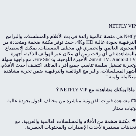
NETFLY VIP
Netfly هي منصة عالمية رائدة في بث الأفلام والمسلسلات والبرامج
الترفيهية بجودة عالية HD و4K، حيث توفر مكتبة ضخمة ومتجددة من
المحتوى العالمي والحصري في مختلف التصنيفات. يمكنك الاستمتاع
بالمشاهدة في أي وقت ومن أي مكان عبر الهواتف الذكية، أجهزة
Smart TV، Android TV، الأجهزة اللوحية، وFire Stick، مع واجهة سهلة
وتجربة تشغيل سلسة تناسب جميع أفراد العائلة. اكتشف أحدث الأفلام،
أشهر المسلسلات، والبرامج الوثائقية والترفيهية ضمن تجربة مشاهدة
متكاملة وآمنة.”
ماذا يمكنك مشاهدته مع N
ETFLY VIP
؟
📺 مشاهدة قنوات تلفزيونية مباشرة من مختلف الدول بجودة عالية
وثبات ممتاز.
🎥 مكتبة ضخمة من الأفلام والمسلسلات العالمية والعربية، مع
تحديثات مستمرة لأحدث الإصدارات والمحتويات الحصرية.