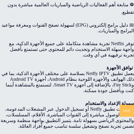
⚽ متابعة أهم الفعاليات الرياضية والمباريات العالمية مباشرة بدون
تقطيع.
📅 دليل برامج إلكتروني (EPG) لسهولة تصفح القنوات ومعرفة مواعيد
البرامج والمباريات.
توفر Netflix تجربة مشاهدة متكاملة على جميع الأجهزة الذكية، مع
واجهة سهلة الاستخدام وتحديث دائم للمحتوى حتى تستمتع بأفضل
تجربة ترفيهية في أي وقت.
توافق الأجهزة
يعمل تطبيق Netfly IPTV بسلاسة على مختلف الأجهزة الذكية، بما في
ذلك الهواتف والأجهزة اللوحية بنظام Android، أجهزة Android TV
وFire Stick، بالإضافة إلى أجهزة Smart TV، لتستمتع بالمشاهدة أينما
كنت وبأفضل جودة ممكنة.
سهولة الإعداد والاستخدام
بعد تثبيت تطبيق Netfly أو تسجيل الدخول عبر المشغلات المدعومة،
USD
يمكنك الوصول مباشرة إلى القنوات المباشرة، الأفلام، المسلسلات،
والمحتوى الرياضي بسهولة تامة. يتميز التطبيق بواجهة منظمة وسريعة
تضمن تجربة تصفح وتشغيل سلسة تناسب جميع أفراد العائلة.